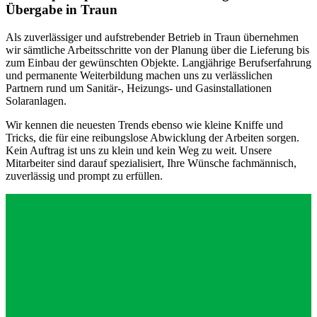
Übergabe in Traun
Als zuverlässiger und aufstrebender Betrieb in Traun übernehmen
wir sämtliche Arbeitsschritte von der Planung über die Lieferung bis
zum Einbau der gewünschten Objekte. Langjährige Berufserfahrung
und permanente Weiterbildung machen uns zu verlässlichen
Partnern rund um Sanitär-, Heizungs- und Gasinstallationen
Solaranlagen.
Wir kennen die neuesten Trends ebenso wie kleine Kniffe und
Tricks, die für eine reibungslose Abwicklung der Arbeiten sorgen.
Kein Auftrag ist uns zu klein und kein Weg zu weit. Unsere
Mitarbeiter sind darauf spezialisiert, Ihre Wünsche fachmännisch,
zuverlässig und prompt zu erfüllen.
Ella Bache Paris
Ella Bache Paris
Ella Bache Paris
Ella Bache Paris
Ella Bache Paris
Hansa
Hansa