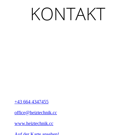
KONTAKT
UNSERE ADRESSE
Alternative Heiz- und Solar-Technologie GmbH
Kleistweg 13
A-4050 Traun
+43 664 4347455
office@​heiztechnik.cc
www.​heiztechnik.cc
Auf der Karte ansehen!